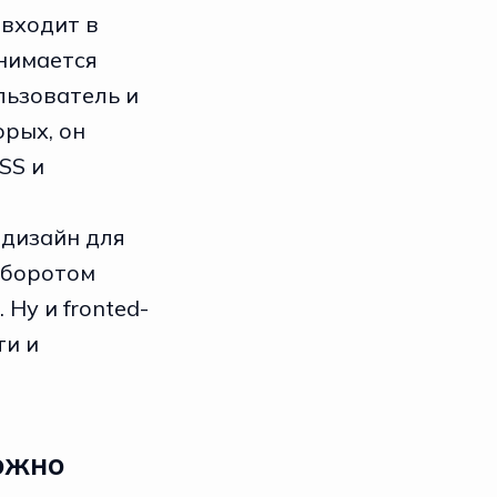
 входит в
нимается
льзователь и
орых, он
SS и
 дизайн для
оборотом
Ну и fronted-
ти и
ожно