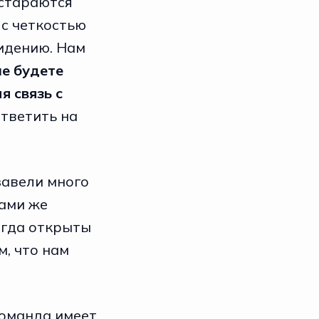
остараются
 с четкостью
видению. Нам
не будете
я связь с
тветить на
завели много
сами же
сегда открыты
м, что нам
команда имеет