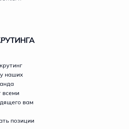
КРУТИНГА
екрутинг
 у наших
манда
 всеми
одящего вам
ать позиции