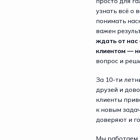
просто для га
узнать всё о 
понимать нас
важен резуль
ждать от нас 
клиентом — н
вопрос и реш
За 10-ти летн
друзей и дово
клиенты прив
к новым задач
доверяют и г
Мы работаем 