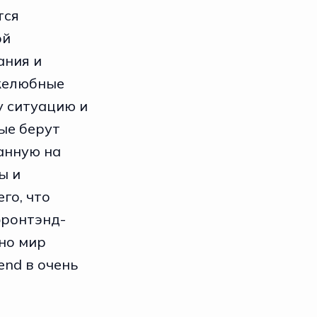
тся
ой
ания и
желюбные
у ситуацию и
ые берут
анную на
ы и
го, что
фронтэнд-
но мир
end в очень