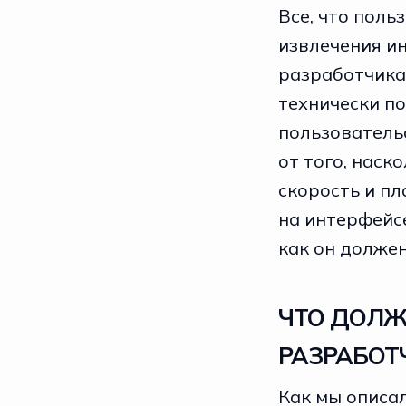
Все, что поль
извлечения ин
разработчика
технически п
пользовательс
от того, наск
скорость и пл
на интерфейсе
как он долже
ЧТО ДОЛЖ
РАЗРАБОТ
Как мы описал