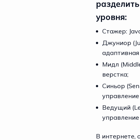
разделить
уровня:
Стажер: Java
Джуниор (Jun
адаптивная 
Мидл (Middle
верстка;
Cиньор (Senio
управление 
Ведущий (Lead
управление 
В интернете,