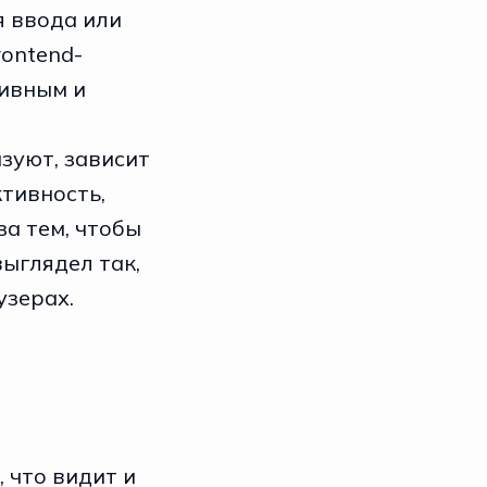
я ввода или
rontend-
тивным и
зуют, зависит
ктивность,
за тем, чтобы
выглядел так,
узерах.
 что видит и