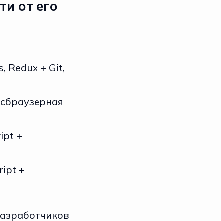
и от его
s, Redux + Git,
россбраузерная
ipt +
ript +
разработчиков