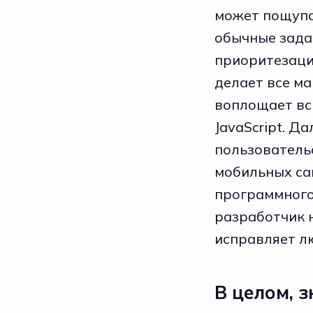
может пощупат
обычные зада
приоритезаци
делает все ма
воплощает вс
JavaScript. Д
пользователь
мобильных са
программного 
разработчик 
исправляет л
В целом, 