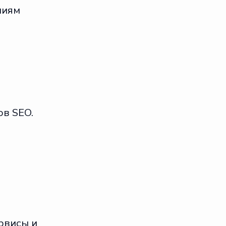
ниям
ов SEO.
рвисы и