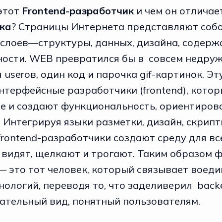
 этот
Frontend-разработчик
и чем он отличае
ка
? Страницы Интернета представляют соб
 слоев—структуры, данных, дизайна, содерж
ости. WEB превратился бы в совсем недру
 userов, один код и парочка gif-картинок. Эт
нтерфейсные разработчики (frontend), котор
е и создают функциональность, ориентиров
 Интегрируя языки разметки, дизайн, скрипт
rontend-разработчики создают среду для все
 видят, щелкают и трогают. Таким образом 
— это тот человек, который связывает воеди
нологий, переводя то, что заделиверил back
ательный вид, понятный пользователям.