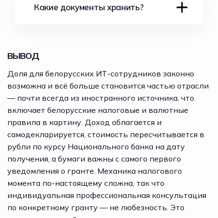
Какие документы хранить?
с уже улаженным белорусским
рубли по курсу Национального банка
фиксированной цене страйка после
налогом.
на дату получения, а для акций,
вестинга, ценное только если цена
полученных в натуральной форме, это
акции поднимается выше страйка.
дата передачи. Точный налоговый
Все, с момента гранта: уведомление о
RSU — это реальные акции,
момент для ваших конкретных
гранте, отчёты о вестинге, выписки
переданные вам при вестинге, без
ВЫВОД
опционов или RSU — вопрос к
брокера и подтверждение любого
покупки, и они сохраняют стоимость,
профессионалу, который видит
уплаченного иностранного налога.
Доля для белорусских ИТ-сотрудников законно
пока цена не упадёт до нуля. Опционы
документы плана.
Если ваша работа связана со
несут больше потенциала и больше
возможна и всё больше становится частью отрасли
временем за рубежом, ведите учёт
риска; RSU несут более ровную, но
— почти всегда из иностранного источника, что
дней присутствия, поскольку
меньшую стоимость. Большинство
включает белорусские налоговые и валютные
налоговое резидентство зависит от
планов используют график вестинга в
правила в картину. Доход облагается и
них. Восстанавливать многолетнюю
три-пять лет, часто с годовым
самодекларируется, стоимость пересчитывается в
историю доли в момент налогов
клиффом.
рубли по курсу Национального банка на дату
больно и рискованно.
получения, а бумаги важны с самого первого
уведомления о гранте. Механика налогового
момента по-настоящему сложна, так что
индивидуальная профессиональная консультация
по конкретному гранту — не любезность. Это