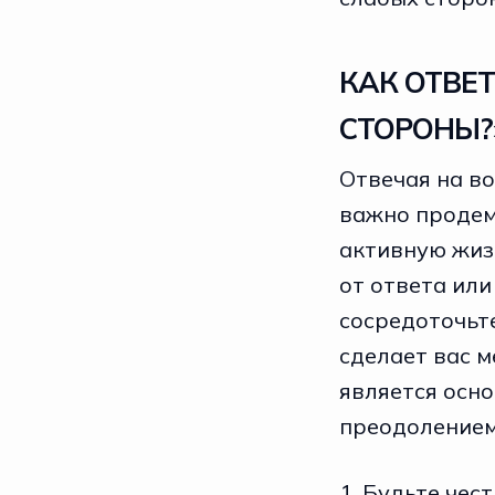
КАК ОТВЕ
СТОРОНЫ?
Отвечая на во
важно продем
активную жиз
от ответа ил
сосредоточьте
сделает вас м
является осн
преодолением
1. Будьте чес