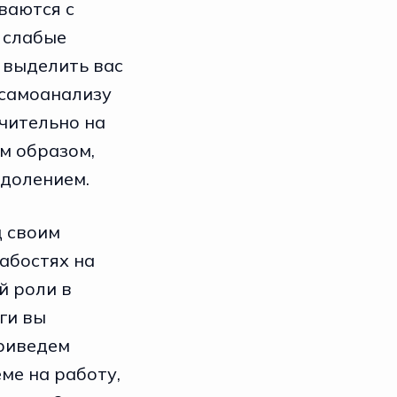
ваются с
 слабые
 выделить вас
 самоанализу
чительно на
им образом,
одолением.
д своим
абостях на
й роли в
ги вы
приведем
ме на работу,