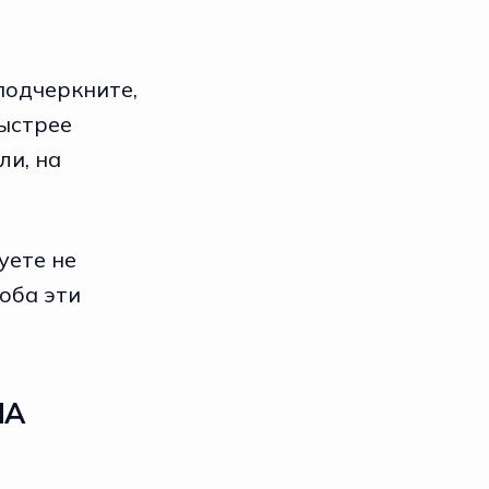
подчеркните,
быстрее
ли, на
уете не
 оба эти
НА