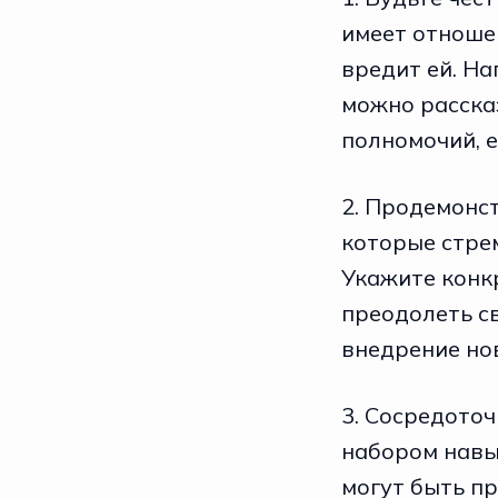
имеет отношен
вредит ей. Н
можно рассказ
полномочий, е
2. Продемонс
которые стре
Укажите конк
преодолеть св
внедрение но
3. Сосредоточ
набором навык
могут быть п