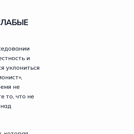
СЛАБЫЕ
еседовании
естность и
ся уклониться
онист»,
ремя не
 то, что не
 над
у, которая