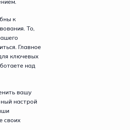
ением.
обны к
ования. То,
вашего
иться. Главное
 для ключевых
аботаете над
енить вашу
вный настрой
аши
е своих