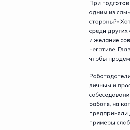
При подготов
одним из сам
стороны?» Хот
среди других 
и желание со
негативе. Гла
чтобы продем
Работодатели
личным и про
собеседовани
работе, на ко
предприняли 
примеры слабо