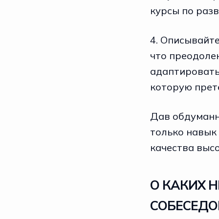
курсы по разв
4. Описывайте
что преодолен
адаптироватьс
которую прет
Дав обдуманн
только навык 
качества высо
О КАКИХ 
СОБЕСЕД