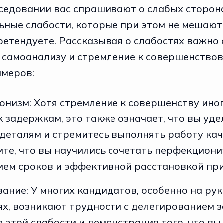
еседовании вас спрашивают о слабых сторон
ьные слабости, которые при этом не мешают 
ретендуете. Рассказывая о слабостях важно
к самоанализу и стремление к совершенствов
имеров:
низм: Хотя стремление к совершенству ино
к задержкам, это также означает, что вы уде
деталям и стремитесь выполнять работу кач
те, что вы научились сочетать перфекциони
ем сроков и эффективной расстановкой при
ание: У многих кандидатов, особенно на ру
х, возникают трудности с делегированием з
 этой слабости и демонстрация того, что вы