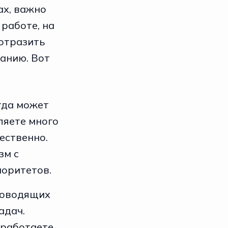
ах, важно
работе, на
 отразить
анию. Вот
гда может
ляете много
ественно.
зм с
оритетов.
ководящих
адач.
 работаете