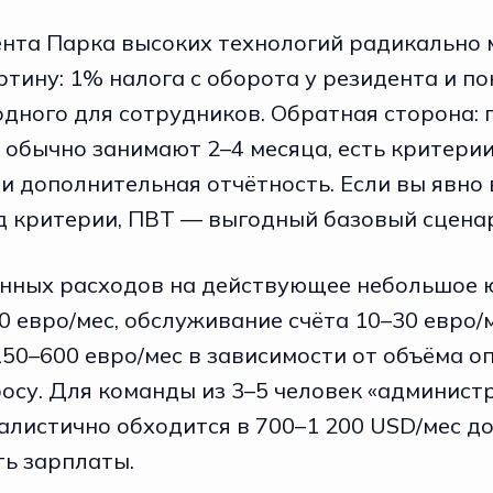
ента
Парка высоких технологий
радикально 
тину: 1% налога с оборота у резидента и п
дного для сотрудников. Обратная сторона: 
 обычно занимают 2–4 месяца, есть критери
и дополнительная отчётность. Если вы явно 
д критерии, ПВТ — выгодный базовый сцена
янных расходов на действующее небольшое 
 евро/мес, обслуживание счёта 10–30 евро/м
50–600 евро/мес в зависимости от объёма о
росу. Для команды из 3–5 человек «админист
листично обходится в 700–1 200 USD/мес до 
ть зарплаты.