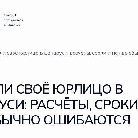
ли своё юрлицо в Беларуси: расчёты, сроки и на где о
ЛИ СВОЁ ЮРЛИЦО В
УСИ: РАСЧЁТЫ, СРОКИ
БЫЧНО ОШИБАЮТСЯ