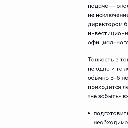
подаче — окол
не исключени
директором б
инвестиционн
официального
Тонкость в то
не одно и то 
обычно 3–6 н
приходится ле
«не забыть» в
подготовить
необходимо