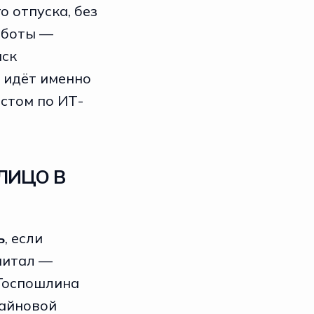
о отпуска, без
аботы —
иск
 идёт именно
стом по ИТ-
ЛИЦО В
ь
, если
питал —
 Госпошлина
лайновой