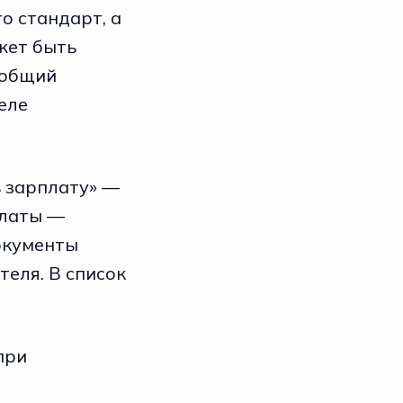
о стандарт, а
жет быть
 общий
еле
ь зарплату» —
платы —
окументы
теля. В список
при