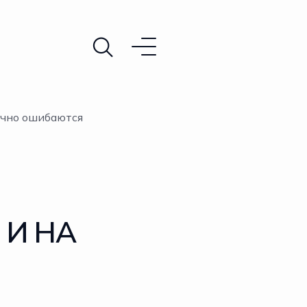
бычно ошибаются
 И НА