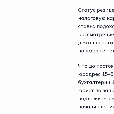
Статус резид
налоговую кар
ставка подохо
рассмотрение
деятельности 
попадаете по
Что до посто
юрадрес 15–50
бухгалтерии 1
юрист по зап
подложка» реа
начали плати