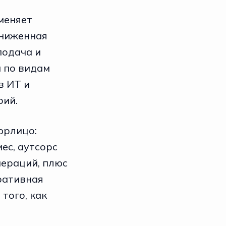
меняет
ониженная
подача и
и по видам
в ИТ и
рий.
юрлицо:
ес, аутсорс
пераций, плюс
ративная
того, как