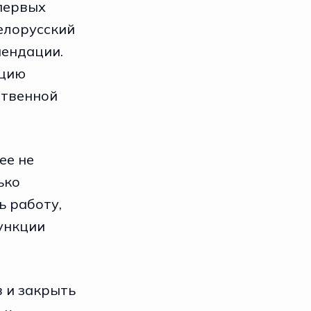
первых
елорусский
мендации.
ацию
ственной
ее не
ько
ь работу,
ункции
 и закрыть