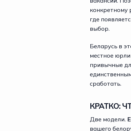
вакансии. Поэ
конкретному р
где появляет
выбор.
Беларусь в э
местное юрлиц
привычные дл
единственным
сработать.
КРАТКО: 
Две модели.
E
вашего белору