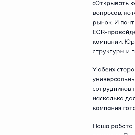
«Открывать ю
вопросов, ко
рынок. И поч
EOR-провайде
компании. Юр
структуры и п
У обеих сторо
универсальный
сотрудников п
насколько до
компания гото
Наша работа 