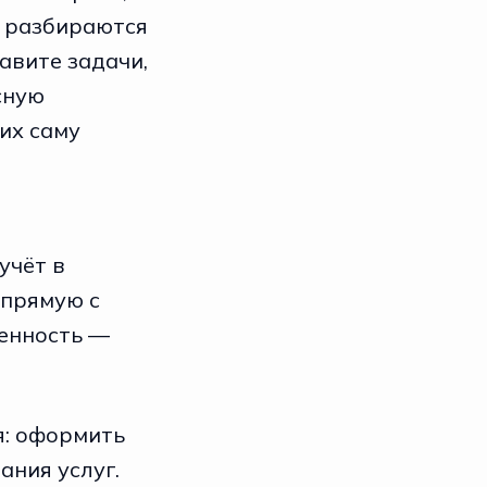
, разбираются
авите задачи,
сную
их саму
учёт в
апрямую с
венность —
я: оформить
ания услуг.