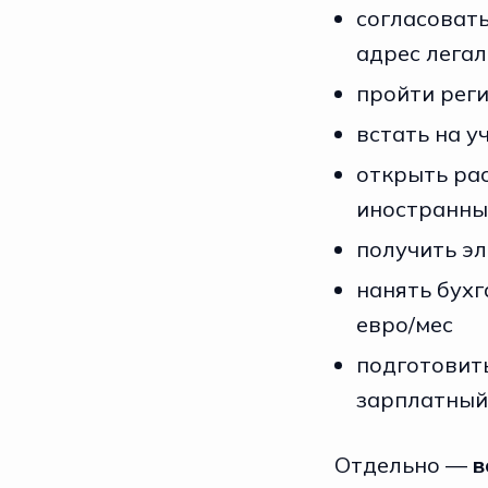
согласоват
адрес легал
пройти рег
встать на у
открыть рас
иностранны
получить эл
нанять бухг
евро/мес
подготовит
зарплатный
Отдельно —
в