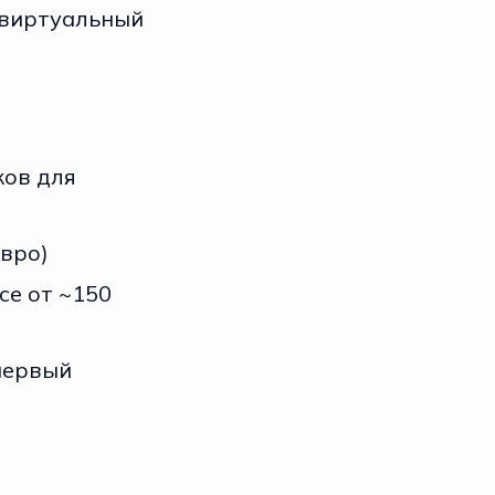
(виртуальный
ков для
евро)
се от ~150
первый