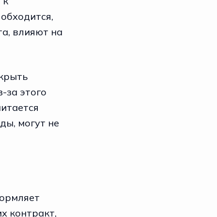
 к
 обходится,
а, влияют на
ткрыть
-за этого
читается
ы, могут не
формляет
х контракт,