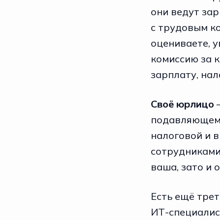
они ведут зар
с трудовым ко
оцениваете, 
комиссию за 
зарплату, нал
Своё юрлицо
подавляющем 
налоговой и 
сотрудниками,
ваша, зато и 
Есть ещё трет
ИТ-специалист